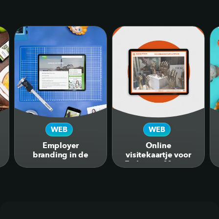
WEB
WEB
Employer
Online
BRANDING
branding in de
visitekaartje voor
vorm van
Etalagiste Myriam
webdesign voor
D.
vacature website
voor
dimensiondata.com