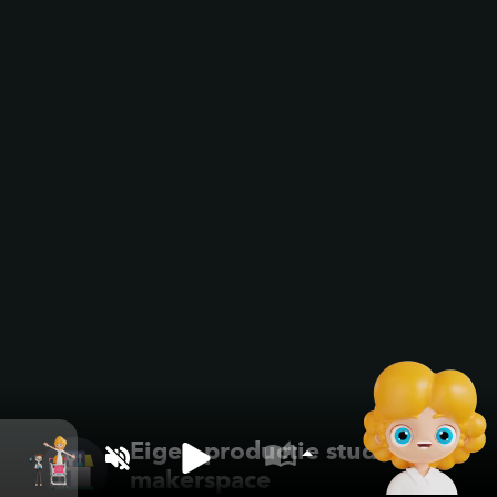
Eigen productie studio /
makerspace