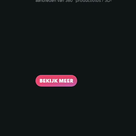
aanbieden van 360° productfotos / 3D-
modellen van uw product. Nu, dat is niet
alles. Dit is slechts een kleine greep uit onze
meest toegankelijke 3D-diensten. Wij staan
open voor uw wildste ideeën en kunnen
deze realiseren.
BEKIJK MEER