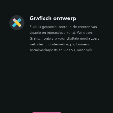
Grafisch ontwerp
Pixili is gespecialiseerd in de creëren van
visuele en interactieve kunst. We doen
Grafisch ontwerp voor digitale media zoals
websites, mobile/web apps, banners,
socialmediaposts en video’s, maar ook
logo’s. Wij doen drukwerk zowel 2D als 3D.
Dus op papier, maar we kunnen ook 3D
objecten maken of laten bedrukken.