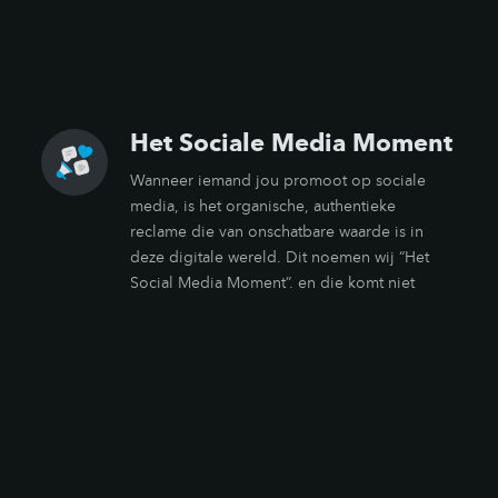
Het Sociale Media Moment
Wanneer iemand jou promoot op sociale
media, is het organische, authentieke
reclame die van onschatbare waarde is in
deze digitale wereld. Dit noemen wij “Het
Social Media Moment”. en die komt niet
vanzelf, en dat effect kan en moet ontworpen
worden. We maken een onvergetelijke
ervaring aan de hand van bv. een standbeeld,
een prachtige muur of interessante product
verpakking, die speciaal is ontworpen om er
goed uit te zien op sociale media. Iets waar
iedereen een foto of video wil van maken en
delen dus.