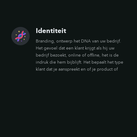
Identiteit
Branding, ontwerp het DNA van uw bedrijf.
Het gevoel dat een klant krijgt als hij uw
bedrijf bezoekt, online of offline, het is de
indruk die hem bijblijft. Het bepaalt het type
klant dat je aanspreekt en of je product of
dienst voor 1 euro of 100 euro verkocht kan
worden. Het is cruciaal voor zakelijk succes
en groei, en we bieden een breed scala
producten en diensten, van Artistiek tot
Zakelijk, om u daarmee te helpen.