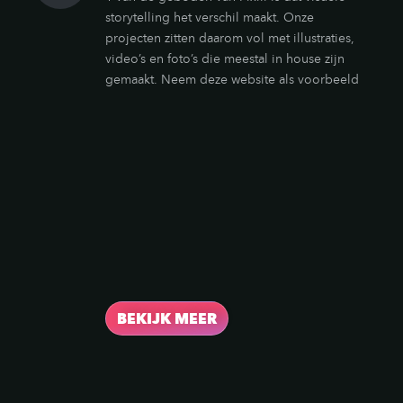
storytelling het verschil maakt. Onze
projecten zitten daarom vol met illustraties,
video’s en foto’s die meestal in house zijn
gemaakt. Neem deze website als voorbeeld
alle illustraties in de vorm van foto’s, animatie
en mock-ups zijn van eigen makelij.
Uiteindelijk zijn wij bij Pixili kunstenaars en
het maken van mooie, aansprekende, en ja,
soms ook bewegende illustraties zit in ons
DNA.
BEKIJK MEER