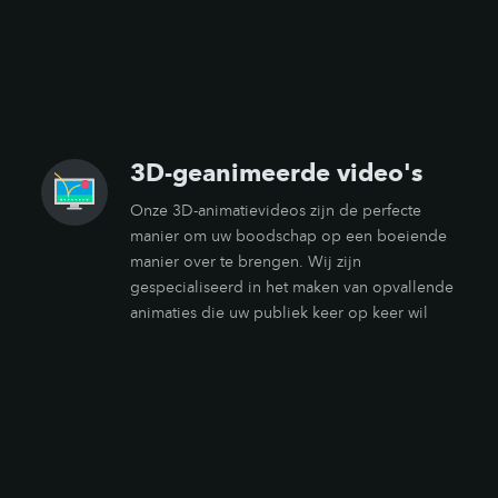
3D-geanimeerde video's
Onze 3D-animatievideos zijn de perfecte
manier om uw boodschap op een boeiende
manier over te brengen. Wij zijn
gespecialiseerd in het maken van opvallende
animaties die uw publiek keer op keer wil
zien. Onze animatievideos hebben de kracht
om de kijker vast te houden door boeiende
beelden te combineren met een verhaal. Of
het nu gaat om een uitlegvideo, commercial
of uw idee voor een lang speelfilm, onze
animatievideos zullen u en uw publiek zeker
aanspreken.