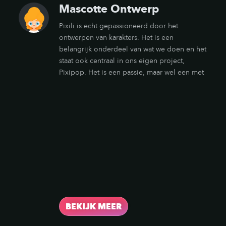
Mascotte Ontwerp
Pixili is echt gepassioneerd door het
ontwerpen van karakters. Het is een
belangrijk onderdeel van wat we doen en het
staat ook centraal in ons eigen project,
Pixipop. Het is een passie, maar wel een met
een groot potentieel om uw merkidentiteit
op een effectievere, toegankelijkere en leuke
manier te communiceren. Branding is
verhalen vertellen. Een verhaal heeft altijd
een anker nodig - een held van het verhaal.
Mascotte ontwerp is letterlijk de held van
jouw verhaal ontwerpen.
BEKIJK MEER