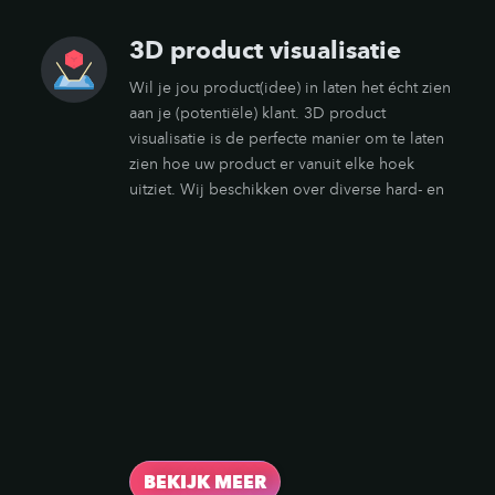
3D product visualisatie
Wil je jou product(idee) in laten het écht zien
aan je (potentiële) klant. 3D product
visualisatie is de perfecte manier om te laten
zien hoe uw product er vanuit elke hoek
uitziet. Wij beschikken over diverse hard- en
software om uw product(idee) zowel in de
virtuele als in de echte wereld te brengen.
Het verhoogt de omzet, vermindert de
ontevredenheid van klanten en laat zien dat u
up-to-date bent.
BEKIJK MEER