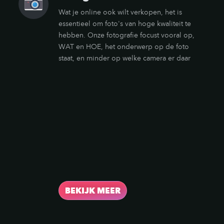
Wat je online ook wilt verkopen, het is
essentieel om foto's van hoge kwaliteit te
hebben. Onze fotografie focust vooral op,
WAT en HOE, het onderwerp op de foto
staat, en minder op welke camera er daar
voor gebruikt werd. Naast voldoende
megapixels en goede belichting hebben we
een fotostudio, veel speciale lenzen en
dozen vol rekwisieten en props die trouwens
in samenwerking met de 3D-afdeling op maat
gemaakt kunnen worden. Onze website is
een goed voorbeeld van wat dit idee voor u
kan betekenen. Sinds bijna al het beeld
materiaal getoond door Pixili zelf gemaakt is.
BEKIJK MEER