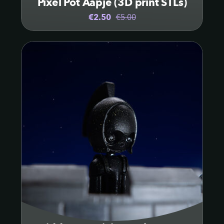
Pixel Pot Aapje (3D print STLs)
€2.50
€5.00