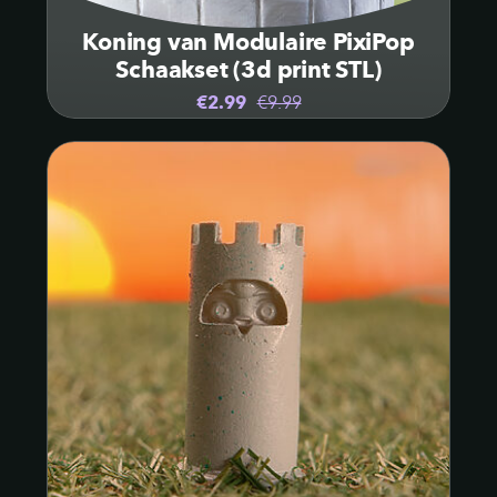
Koning van Modulaire PixiPop
Schaakset (3d print STL)
€2.99
€9.99