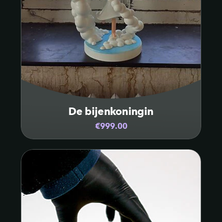
De bijenkoningin
€999.00