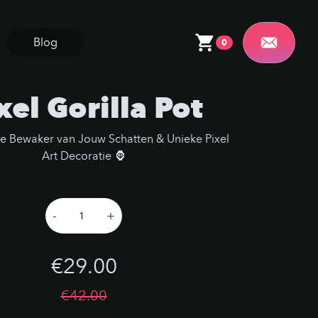
Blog
0
xel Gorilla Pot
e Bewaker van Jouw Schatten & Unieke Pixel
Art Decoratie 🦍
-
+
€29.00
€42.00