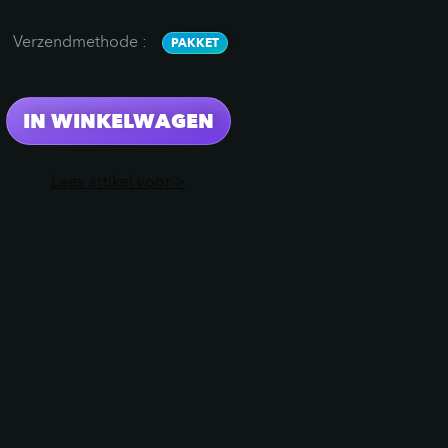
Verzendmethode
:
PAKKET
IN WINKELWAGEN
Lees artikel voor >