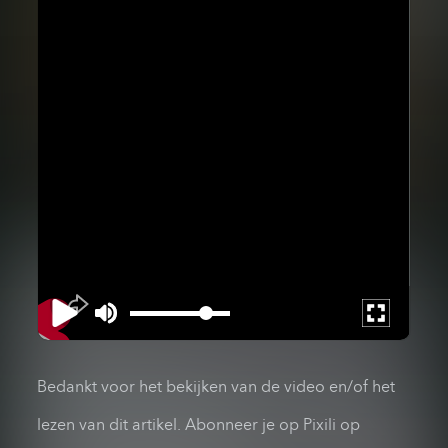
Bedankt voor het bekijken van de video en/of het
lezen van dit artikel. Abonneer je op Pixili op