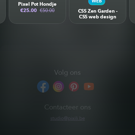
WEB
Pixel Pot Hondje
€25.00
€50.00
CSS Zen Garden -
CSS web design
Volg ons
Contacteer ons
studio@pixili.be