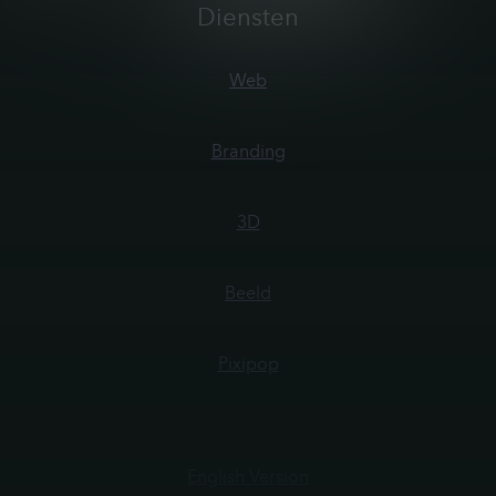
Diensten
Web
Branding
3D
Beeld
Pixipop
English Version